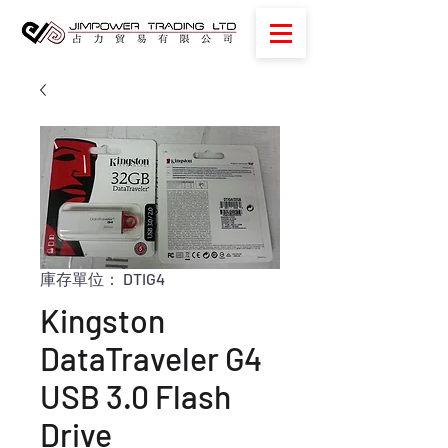
庫存單位： DTIG4
Kingston
DataTraveler G4
USB 3.0 Flash
Drive