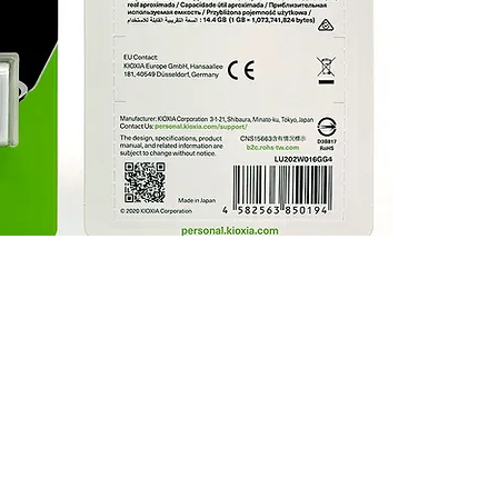
Limited. All trademarks, logos and brands are the property of 