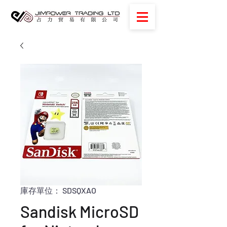
庫存單位： SDSQXAO
Sandisk MicroSD