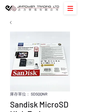
庫存單位： SDSQQNR
Sandisk MicroSD