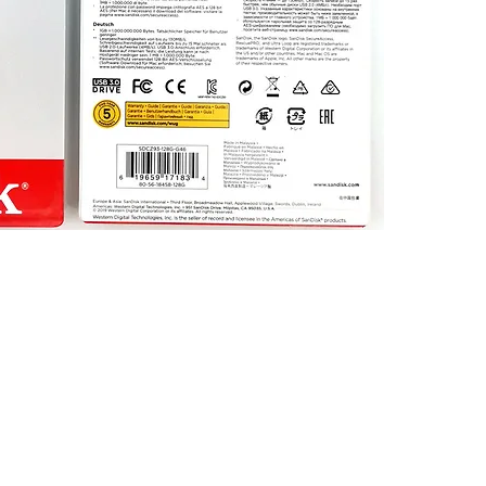
Limited. All trademarks, logos and brands are the property of 